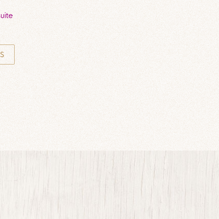
suite
S