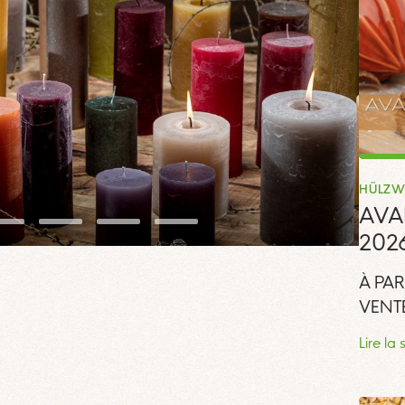
HÜLZW
AVA
202
À PAR
VENTE
Lire la 