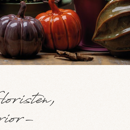
risten,
rior-