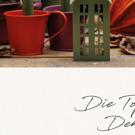
Die To
Deko