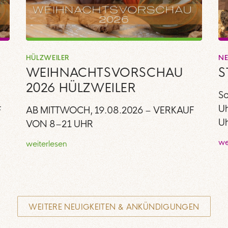
HÜLZWEILER
NE
WEIHNACHTSVORSCHAU
S
2026 HÜLZWEILER
Sa
Uh
F
AB MITTWOCH, 19.08.2026 – VERKAUF
Uh
VON 8–21 UHR
we
weiterlesen
WEITERE NEUIGKEITEN & ANKÜNDIGUNGEN