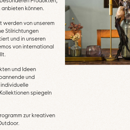
 besonderen Produkten,
n anbieten können.
ft werden von unserem
e Stilrichtungen
iert und in unseren
emos von international
lt.
ukten und Ideen
spannende und
individuelle
Kollektionen spiegeln
rogramm zur kreativen
Outdoor.