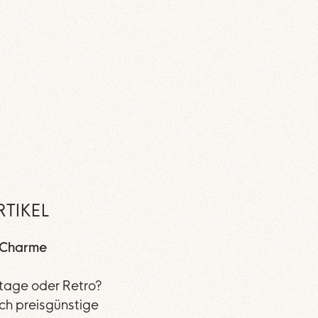
RTIKEL
d Charme
ntage oder Retro?
ich preisgünstige