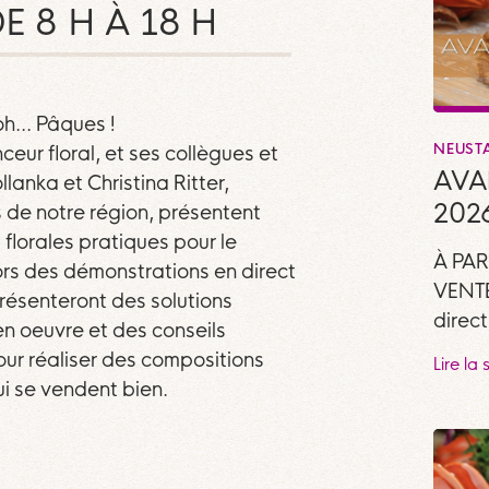
E 8 H À 18 H
h... Pâques !
NEUST
ceur floral, et ses collègues et
AVA
lanka et Christina Ritter,
202
es de notre région, présentent
florales pratiques pour le
À PAR
rs des démonstrations en direct
VENTE
 présenteront des solutions
direct
en oeuvre et des conseils
our réaliser des compositions
Lire la 
ui se vendent bien.