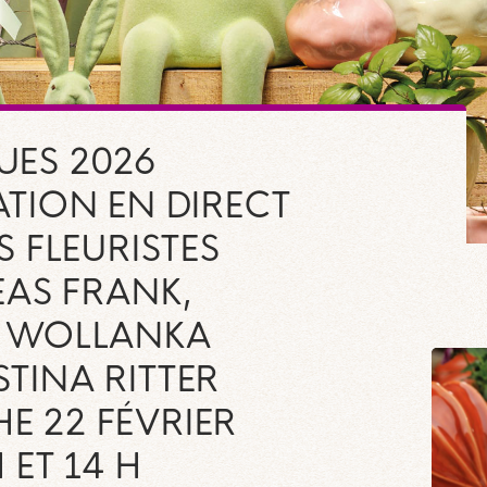
UES 2026
TION EN DIRECT
S FLEURISTES
AS FRANK,
E WOLLANKA
STINA RITTER
E 22 FÉVRIER
H ET 14 H