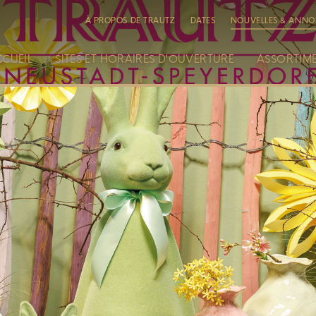
À PROPOS DE TRAUTZ
DATES
NOUVELLES & ANNO
CCUEIL
SITES ET HORAIRES D'OUVERTURE
ASSORTIM