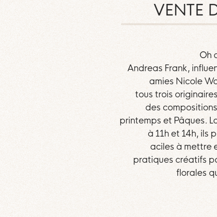
VENTE D
Oh o
Andreas Frank, influen
amies Nicole Wol
tous trois originair
des compositions 
printemps et Pâques. Lo
à 11h et 14h, ils
aciles à mettre 
pratiques créatifs p
florales q