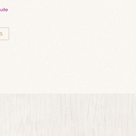
suite
S