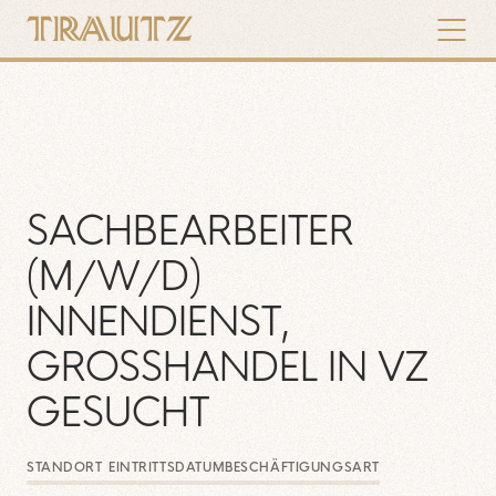
ÜBER UNS
TERMINE
NEWS & ANKÜNDIGUNGEN
SACHBEARBEITER
SERVICE & DOWNLOADS
(M/W/D)
INNENDIENST,
GROSSHANDEL IN VZ G
ESUCHT
STANDORT
EINTRITTSDATUM
BESCHÄFTIGUNGSART