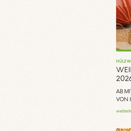
HÜLZW
WE
202
AB MI
VON 
weiter