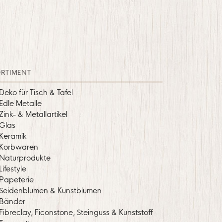
RTIMENT
Deko für Tisch & Tafel
Edle Metalle
Zink- & Metallartikel
Glas
Keramik
Korbwaren
Naturprodukte
Lifestyle
Papeterie
Seidenblumen & Kunstblumen
Bänder
Fibreclay, Ficonstone, Steinguss & Kunststoff