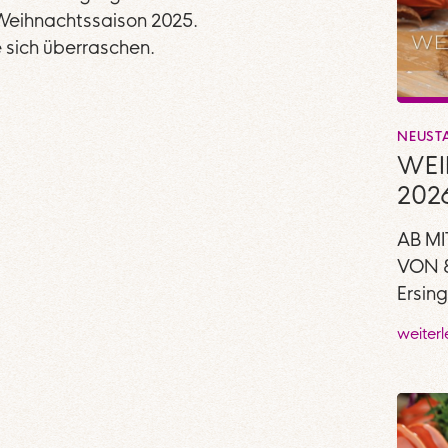
Weihnachtssaison 2025.
 sich überraschen.
NEUST
WE
202
AB MI
VON 8
Ersin
weiter