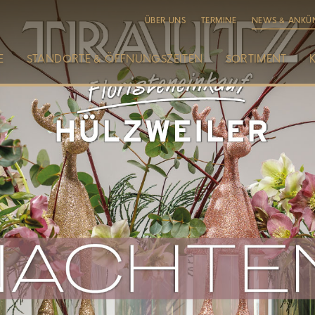
ÜBER UNS
TERMINE
NEWS & ANKÜ
E
STANDORTE & ÖFFNUNGSZEITEN
SORTIMENT