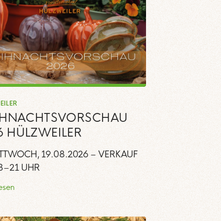
EILER
IHNACHTSVORSCHAU
6 HÜLZWEILER
TTWOCH, 19.08.2026 – VERKAUF
8–21 UHR
lesen