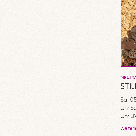
NEUST
STI
Sa, 0
Uhr S
Uhr L
weiter